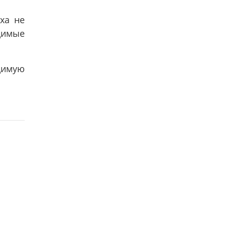
ха не
одимые
одимую