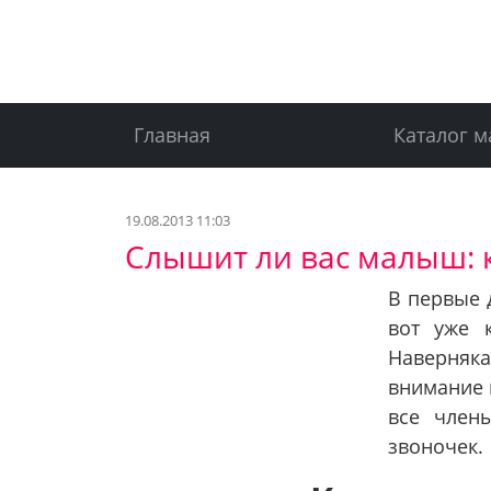
Главная
Каталог м
19.08.2013 11:03
Слышит ли вас малыш: к
В первые 
вот уже 
Наверняка
внимание 
все член
звоночек.