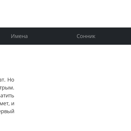
Имена
Сонник
ат. Но
трым.
атить
мет, и
ервый