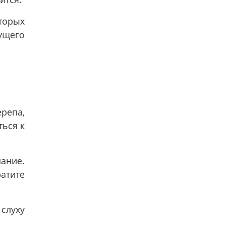
торых
дущего
репа,
ться к
ание.
атите
слуху