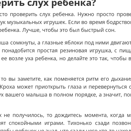
рить слух ребенка?
то проверить слух ребенка. Нужно просто прове
звук музыкальных игрушек. Если во время бодрств
 ребенка. Лучше, чтобы это был быстрый сон.
ыша сомкнуты, а глазные яблоки под ними двигают
м понадобится простая резиновая игрушка, с пищ
ее возле уха ребенка, но делайте это так, чтобы 
то вы заметите, как поменяется ритм его дыхани
 Кроха может приоткрыть глаза и перевернуться 
слух вашего малыша в полном порядке, а значит, п
х не получилось, то дождитесь момента, когда 
ят спокойными играми. Тихонько сзади позвон
тобы ребенок не знал, что сзади него кто-то наход