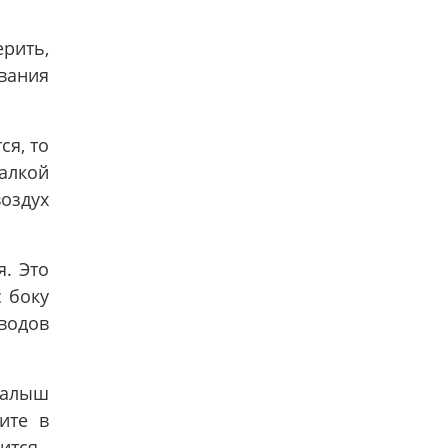
рить,
ования
ся, то
алкой
воздух
я. Это
с боку
оводов
малыш
ите в
ится.